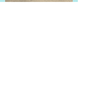
lyfeinthebus
27 jun 2021
8 minuten om te lezen
Mijn verhaal....
" We willen graag een Amerikaanse
schoolbus kopen en ombouwen in
Nederland. Hoe vinden jullie dat?" Door
A Kraaijeveld Begin september...